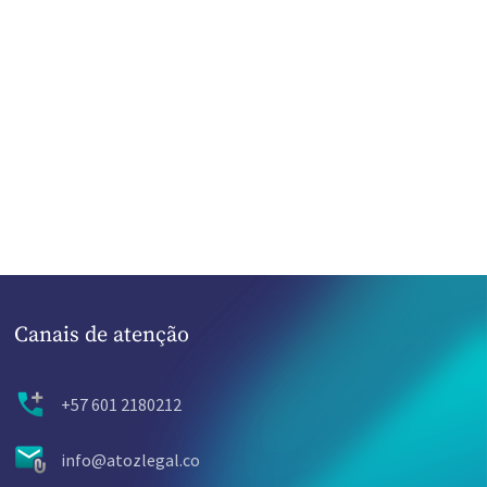
Canais de atenção
+57 601 2180212
info@atozlegal.co